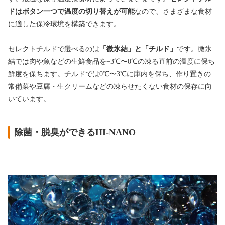
ドはボタン一つで温度の切り替えが可能
なので、さまざまな食材
に適した保冷環境を構築できます。
セレクトチルドで選べるのは
「微氷結」と「チルド」
です。微氷
結では肉や魚などの生鮮食品を−3℃〜0℃の凍る直前の温度に保ち
鮮度を保ちます。チルドでは0℃〜3℃に庫内を保ち、作り置きの
常備菜や豆腐・生クリームなどの凍らせたくない食材の保存に向
いています。
除菌・脱臭ができるHI-NANO