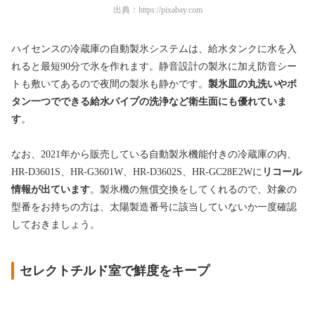
出典：
https://pixabay.com
ハイセンスの冷蔵庫の自動製氷システムは、給水タンクに水を入
れると最短90分で氷を作れます。静音設計の製氷に加え防音シー
トも敷いてあるので夜間の製氷も静かです。
製氷皿の丸洗いやボ
タン一つでできる給水パイプの洗浄など衛生面にも優れていま
す
。
なお、2021年から販売している自動製氷機能付きの冷蔵庫の内、
HR-D3601S、HR-G3601W、HR-D3602S、HR-GC28E2Wに
リコール
情報が出ています
。製氷機の無償交換をしてくれるので、対象の
型番をお持ちの方は、太陽製造番号に該当していないか一度確認
しておきましょう。
セレクトチルド室で鮮度をキープ